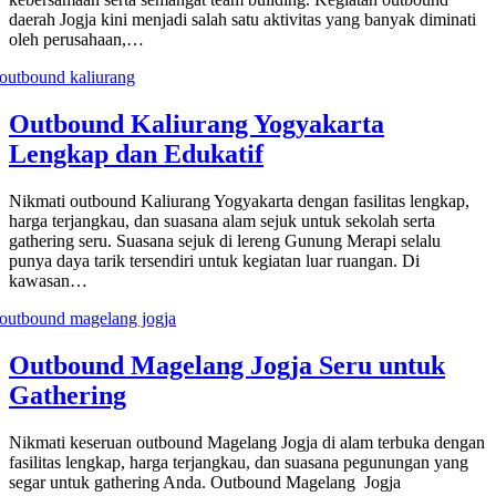
daerah Jogja kini menjadi salah satu aktivitas yang banyak diminati
oleh perusahaan,…
Outbound Kaliurang Yogyakarta
Lengkap dan Edukatif
Nikmati outbound Kaliurang Yogyakarta dengan fasilitas lengkap,
harga terjangkau, dan suasana alam sejuk untuk sekolah serta
gathering seru. Suasana sejuk di lereng Gunung Merapi selalu
punya daya tarik tersendiri untuk kegiatan luar ruangan. Di
kawasan…
Outbound Magelang Jogja Seru untuk
Gathering
Nikmati keseruan outbound Magelang Jogja di alam terbuka dengan
fasilitas lengkap, harga terjangkau, dan suasana pegunungan yang
segar untuk gathering Anda. Outbound Magelang Jogja