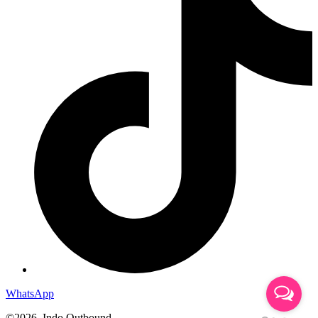
WhatsApp
©2026. Indo Outbound