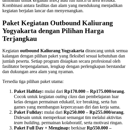
tambahan untuk kegiatan BBQ atau fun lunch di area terbuka.
Kombinasi antara fasilitas dan alam yang mendukung menjadikan
kegiatan berjalan lancar dan menyenangkan.
Paket Kegiatan Outbound Kaliurang
Yogyakarta dengan Pilihan Harga
Terjangkau
Kegiatan
outbound Kaliurang Yogyakarta
dirancang untuk semua
kalangan dengan pilihan paket yang fleksibel sesuai kebutuhan dan
jumlah peserta. Setiap program disiapkan secara profesional oleh
fasilitator berpengalaman, lengkap dengan perlengkapan berstandar
dan dukungan area alam yang nyaman.
Tersedia tiga pilihan paket utama:
Paket Halfday:
mulai dari
Rp170.000 – Rp175.000/orang
.
Cocok untuk kegiatan
outing class
dan pembelajaran luar
kelas dengan permainan edukatif, ice breaking, serta fun
games yang membangun kepercayaan diri dan kerja sama.
Paket Fullday:
mulai dari
Rp250.000 – Rp255.000/orang
.
Didesain untuk memperkuat semangat tim melalui aktivitas
team building
, permainan kolaboratif, serta motivasi ringan.
Paket Full Day + Menginap:
berkisar
Rp550.000 –