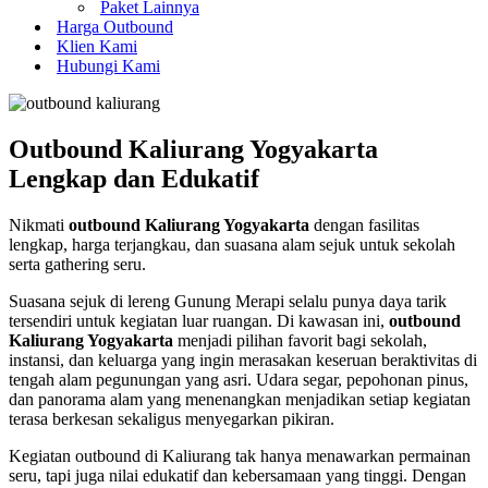
Paket Lainnya
Harga Outbound
Klien Kami
Hubungi Kami
Outbound Kaliurang Yogyakarta
Lengkap dan Edukatif
Nikmati
outbound Kaliurang Yogyakarta
dengan fasilitas
lengkap, harga terjangkau, dan suasana alam sejuk untuk sekolah
serta gathering seru.
Suasana sejuk di lereng Gunung Merapi selalu punya daya tarik
tersendiri untuk kegiatan luar ruangan. Di kawasan ini,
outbound
Kaliurang Yogyakarta
menjadi pilihan favorit bagi sekolah,
instansi, dan keluarga yang ingin merasakan keseruan beraktivitas di
tengah alam pegunungan yang asri. Udara segar, pepohonan pinus,
dan panorama alam yang menenangkan menjadikan setiap kegiatan
terasa berkesan sekaligus menyegarkan pikiran.
Kegiatan outbound di Kaliurang tak hanya menawarkan permainan
seru, tapi juga nilai edukatif dan kebersamaan yang tinggi. Dengan