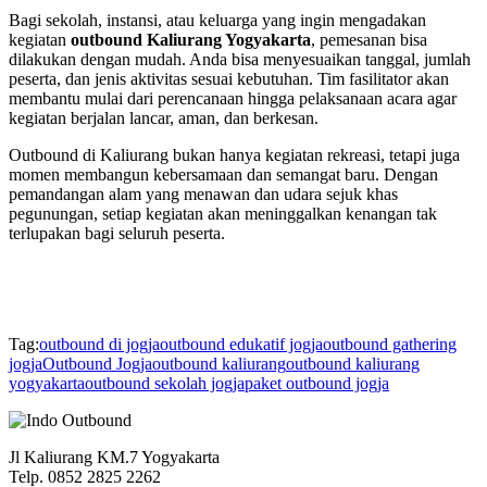
Bagi sekolah, instansi, atau keluarga yang ingin mengadakan
kegiatan
outbound Kaliurang Yogyakarta
, pemesanan bisa
dilakukan dengan mudah. Anda bisa menyesuaikan tanggal, jumlah
peserta, dan jenis aktivitas sesuai kebutuhan. Tim fasilitator akan
membantu mulai dari perencanaan hingga pelaksanaan acara agar
kegiatan berjalan lancar, aman, dan berkesan.
Outbound di Kaliurang bukan hanya kegiatan rekreasi, tetapi juga
momen membangun kebersamaan dan semangat baru. Dengan
pemandangan alam yang menawan dan udara sejuk khas
pegunungan, setiap kegiatan akan meninggalkan kenangan tak
terlupakan bagi seluruh peserta.
Tag:
outbound di jogja
outbound edukatif jogja
outbound gathering
jogja
Outbound Jogja
outbound kaliurang
outbound kaliurang
yogyakarta
outbound sekolah jogja
paket outbound jogja
Jl Kaliurang KM.7 Yogyakarta
Telp. 0852 2825 2262