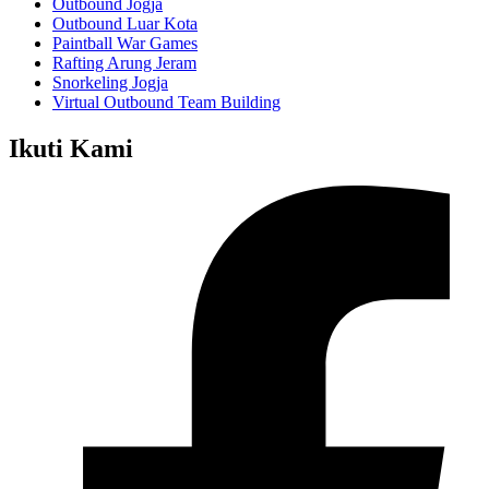
Outbound Jogja
Outbound Luar Kota
Paintball War Games
Rafting Arung Jeram
Snorkeling Jogja
Virtual Outbound Team Building
Ikuti Kami