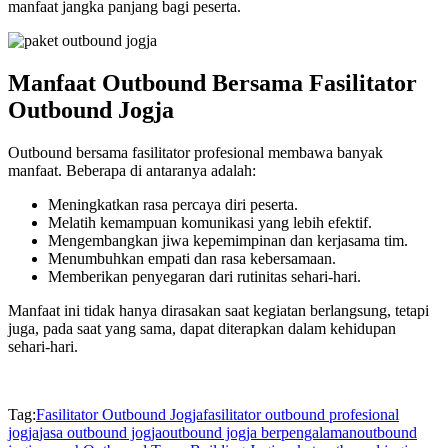
manfaat jangka panjang bagi peserta.
Manfaat Outbound Bersama Fasilitator
Outbound Jogja
Outbound bersama fasilitator profesional membawa banyak
manfaat. Beberapa di antaranya adalah:
Meningkatkan rasa percaya diri peserta.
Melatih kemampuan komunikasi yang lebih efektif.
Mengembangkan jiwa kepemimpinan dan kerjasama tim.
Menumbuhkan empati dan rasa kebersamaan.
Memberikan penyegaran dari rutinitas sehari-hari.
Manfaat ini tidak hanya dirasakan saat kegiatan berlangsung, tetapi
juga, pada saat yang sama, dapat diterapkan dalam kehidupan
sehari-hari.
Tag:
Fasilitator Outbound Jogja
fasilitator outbound profesional
jogja
jasa outbound jogja
outbound jogja berpengalaman
outbound