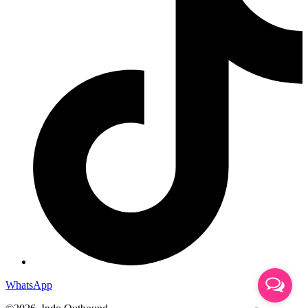
WhatsApp