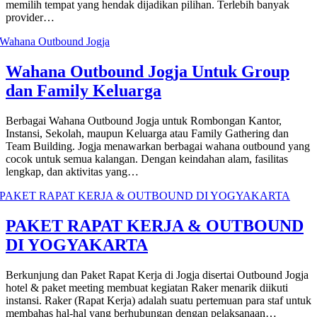
memilih tempat yang hendak dijadikan pilihan. Terlebih banyak
provider…
Wahana Outbound Jogja Untuk Group
dan Family Keluarga
Berbagai Wahana Outbound Jogja untuk Rombongan Kantor,
Instansi, Sekolah, maupun Keluarga atau Family Gathering dan
Team Building. Jogja menawarkan berbagai wahana outbound yang
cocok untuk semua kalangan. Dengan keindahan alam, fasilitas
lengkap, dan aktivitas yang…
PAKET RAPAT KERJA & OUTBOUND
DI YOGYAKARTA
Berkunjung dan Paket Rapat Kerja di Jogja disertai Outbound Jogja
hotel & paket meeting membuat kegiatan Raker menarik diikuti
instansi. Raker (Rapat Kerja) adalah suatu pertemuan para staf untuk
membahas hal-hal yang berhubungan dengan pelaksanaan…