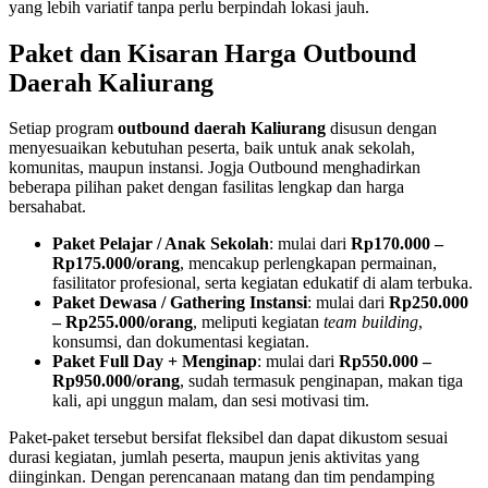
yang lebih variatif tanpa perlu berpindah lokasi jauh.
Paket dan Kisaran Harga Outbound
Daerah Kaliurang
Setiap program
outbound daerah Kaliurang
disusun dengan
menyesuaikan kebutuhan peserta, baik untuk anak sekolah,
komunitas, maupun instansi. Jogja Outbound menghadirkan
beberapa pilihan paket dengan fasilitas lengkap dan harga
bersahabat.
Paket Pelajar / Anak Sekolah
: mulai dari
Rp170.000 –
Rp175.000/orang
, mencakup perlengkapan permainan,
fasilitator profesional, serta kegiatan edukatif di alam terbuka.
Paket Dewasa / Gathering Instansi
: mulai dari
Rp250.000
– Rp255.000/orang
, meliputi kegiatan
team building
,
konsumsi, dan dokumentasi kegiatan.
Paket Full Day + Menginap
: mulai dari
Rp550.000 –
Rp950.000/orang
, sudah termasuk penginapan, makan tiga
kali, api unggun malam, dan sesi motivasi tim.
Paket-paket tersebut bersifat fleksibel dan dapat dikustom sesuai
durasi kegiatan, jumlah peserta, maupun jenis aktivitas yang
diinginkan. Dengan perencanaan matang dan tim pendamping