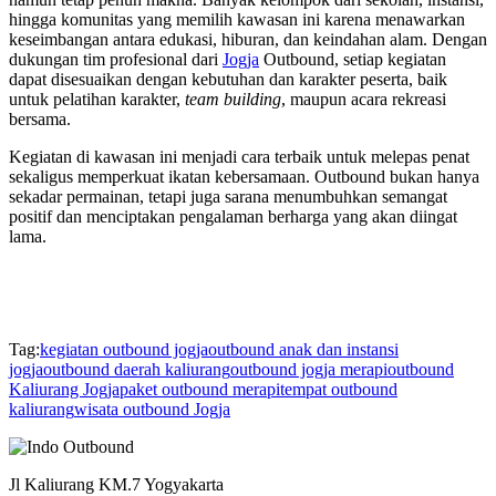
hingga komunitas yang memilih kawasan ini karena menawarkan
keseimbangan antara edukasi, hiburan, dan keindahan alam. Dengan
dukungan tim profesional dari
Jogja
Outbound, setiap kegiatan
dapat disesuaikan dengan kebutuhan dan karakter peserta, baik
untuk pelatihan karakter,
team building
, maupun acara rekreasi
bersama.
Kegiatan di kawasan ini menjadi cara terbaik untuk melepas penat
sekaligus memperkuat ikatan kebersamaan. Outbound bukan hanya
sekadar permainan, tetapi juga sarana menumbuhkan semangat
positif dan menciptakan pengalaman berharga yang akan diingat
lama.
Tag:
kegiatan outbound jogja
outbound anak dan instansi
jogja
outbound daerah kaliurang
outbound jogja merapi
outbound
Kaliurang Jogja
paket outbound merapi
tempat outbound
kaliurang
wisata outbound Jogja
Jl Kaliurang KM.7 Yogyakarta