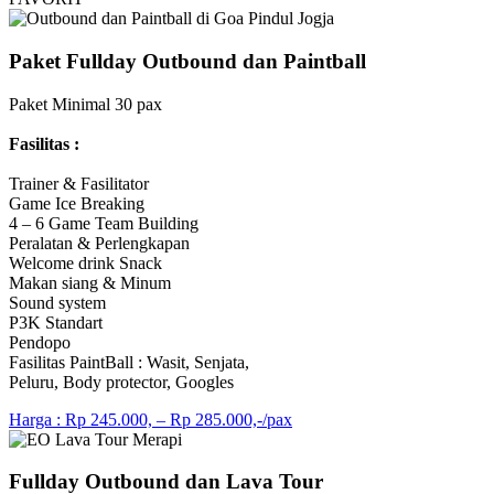
Paket Fullday Outbound dan Paintball
Paket Minimal 30 pax
Fasilitas :
Trainer & Fasilitator
Game Ice Breaking
4 – 6 Game Team Building
Peralatan & Perlengkapan
Welcome drink Snack
Makan siang & Minum
Sound system
P3K Standart
Pendopo
Fasilitas PaintBall : Wasit, Senjata,
Peluru, Body protector, Googles
Harga : Rp 245.000, – Rp 285.000,-/pax
Fullday Outbound dan Lava Tour