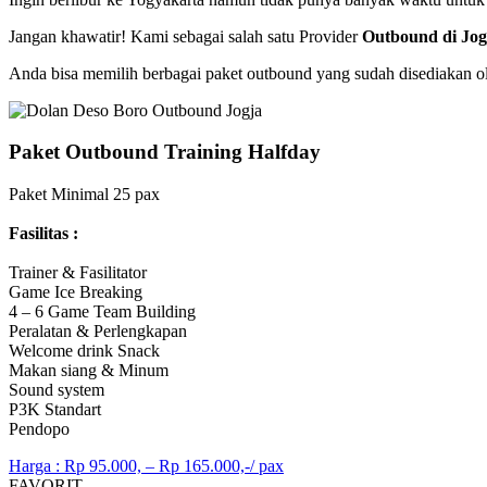
Jangan khawatir! Kami sebagai salah satu Provider
Outbound di Jog
Anda bisa memilih berbagai paket outbound yang sudah disediakan o
Paket Outbound Training Halfday
Paket Minimal 25 pax
Fasilitas :
Trainer & Fasilitator
Game Ice Breaking
4 – 6 Game Team Building
Peralatan & Perlengkapan
Welcome drink Snack
Makan siang & Minum
Sound system
P3K Standart
Pendopo
Harga : Rp 95.000, – Rp 165.000,-/ pax
FAVORIT