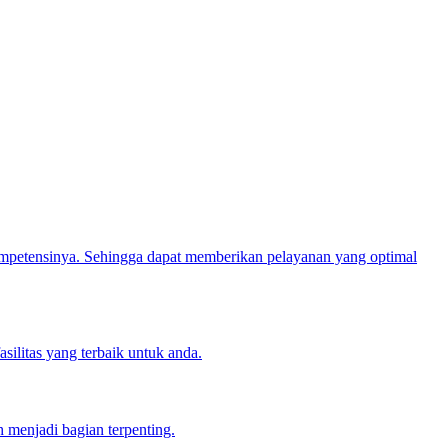
ompetensinya. Sehingga dapat memberikan pelayanan yang optimal
ilitas yang terbaik untuk anda.
 menjadi bagian terpenting.