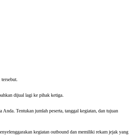
tersebut.
ahkan dijual lagi ke pihak ketiga.
a Anda. Tentukan jumlah peserta, tanggal kegiatan, dan tujuan
menyelenggarakan kegiatan outbound dan memiliki rekam jejak yang