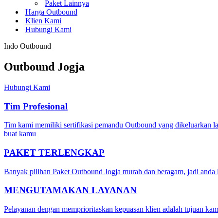
Paket Lainnya
Harga Outbound
Klien Kami
Hubungi Kami
Indo Outbound
Outbound Jogja
Hubungi Kami
Tim Profesional
Tim kami memiliki sertifikasi pemandu Outbound yang dikeluarkan 
buat kamu
PAKET TERLENGKAP
Banyak pilihan Paket Outbound Jogja murah dan beragam, jadi anda le
MENGUTAMAKAN LAYANAN
Pelayanan dengan memprioritaskan kepuasan klien adalah tujuan kam