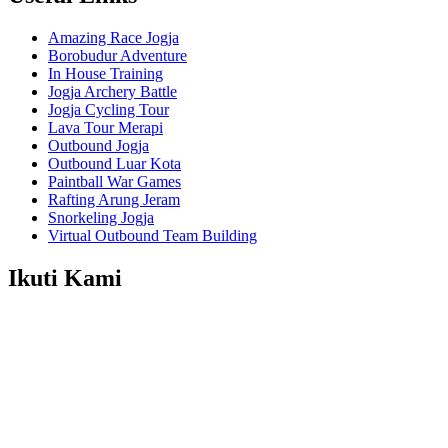
Amazing Race Jogja
Borobudur Adventure
In House Training
Jogja Archery Battle
Jogja Cycling Tour
Lava Tour Merapi
Outbound Jogja
Outbound Luar Kota
Paintball War Games
Rafting Arung Jeram
Snorkeling Jogja
Virtual Outbound Team Building
Ikuti Kami