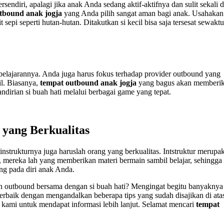
sendiri, apalagi jika anak Anda sedang aktif-aktifnya dan sulit sekali di
tbound anak jogja
yang Anda pilih sangat aman bagi anak. Usahakan
 sepi seperti hutan-hutan. Ditakutkan si kecil bisa saja tersesat sewaktu
elajarannya. Anda juga harus fokus terhadap provider outbound yang
l. Biasanya,
tempat outbound anak jogja
yang bagus akan memberi
dirian si buah hati melalui berbagai game yang tepat.
 yang Berkualitas
strukturnya juga haruslah orang yang berkualitas. Intstruktur merupa
 mereka lah yang memberikan materi bermain sambil belajar, sehingga
ng pada diri anak Anda.
n outbound bersama dengan si buah hati? Mengingat begitu banyaknya
erbaik dengan mengandalkan beberapa tips yang sudah disajikan di ata
kami untuk mendapat informasi lebih lanjut. Selamat mencari
tempat