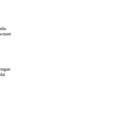
nda.
awasan
dengan
lai