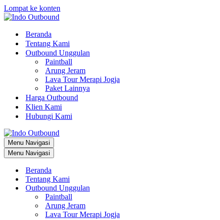
Lompat ke konten
Beranda
Tentang Kami
Outbound Unggulan
Paintball
Arung Jeram
Lava Tour Merapi Jogja
Paket Lainnya
Harga Outbound
Klien Kami
Hubungi Kami
Menu Navigasi
Menu Navigasi
Beranda
Tentang Kami
Outbound Unggulan
Paintball
Arung Jeram
Lava Tour Merapi Jogja