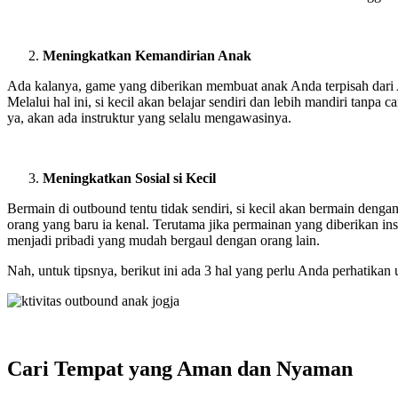
Meningkatkan Kemandirian Anak
Ada kalanya, game yang diberikan membuat anak Anda terpisah dari 
Melalui hal ini, si kecil akan belajar sendiri dan lebih mandiri tanpa
ya, akan ada instruktur yang selalu mengawasinya.
Meningkatkan Sosial si Kecil
Bermain di outbound tentu tidak sendiri, si kecil akan bermain dengan 
orang yang baru ia kenal. Terutama jika permainan yang diberikan i
menjadi pribadi yang mudah bergaul dengan orang lain.
Nah, untuk tipsnya, berikut ini ada 3 hal yang perlu Anda perhatikan
Cari Tempat yang Aman dan Nyaman