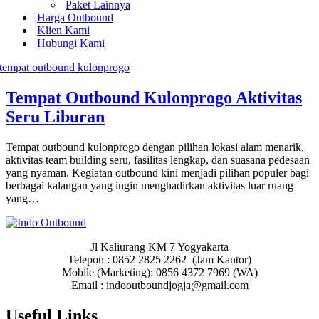
Paket Lainnya
Harga Outbound
Klien Kami
Hubungi Kami
Tempat Outbound Kulonprogo Aktivitas
Seru Liburan
Tempat outbound kulonprogo dengan pilihan lokasi alam menarik,
aktivitas team building seru, fasilitas lengkap, dan suasana pedesaan
yang nyaman. Kegiatan outbound kini menjadi pilihan populer bagi
berbagai kalangan yang ingin menghadirkan aktivitas luar ruang
yang…
Jl Kaliurang KM 7 Yogyakarta
Telepon : 0852 2825 2262 (Jam Kantor)
Mobile (Marketing): 0856 4372 7969 (WA)
Email : indooutboundjogja@gmail.com
Useful Links