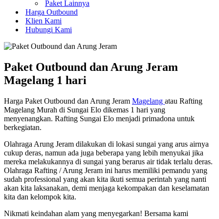
Paket Lainnya
Harga Outbound
Klien Kami
Hubungi Kami
Paket Outbound dan Arung Jeram
Magelang 1 hari
Harga Paket Outbound dan Arung Jeram
Magelang
atau Rafting
Magelang Murah di Sungai Elo dikemas 1 hari yang
menyenangkan. Rafting Sungai Elo menjadi primadona untuk
berkegiatan.
Olahraga Arung Jeram dilakukan di lokasi sungai yang arus airnya
cukup deras, namun ada juga beberapa yang lebih menyukai jika
mereka melakukannya di sungai yang berarus air tidak terlalu deras.
Olahraga Rafting / Arung Jeram ini harus memiliki pemandu yang
sudah professional yang akan kita ikuti semua perintah yang nanti
akan kita laksanakan, demi menjaga kekompakan dan keselamatan
kita dan kelompok kita.
Nikmati keindahan alam yang menyegarkan! Bersama kami