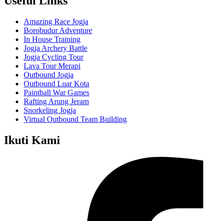
Useful Links
Amazing Race Jogja
Borobudur Adventure
In House Training
Jogja Archery Battle
Jogja Cycling Tour
Lava Tour Merapi
Outbound Jogja
Outbound Luar Kota
Paintball War Games
Rafting Arung Jeram
Snorkeling Jogja
Virtual Outbound Team Building
Ikuti Kami