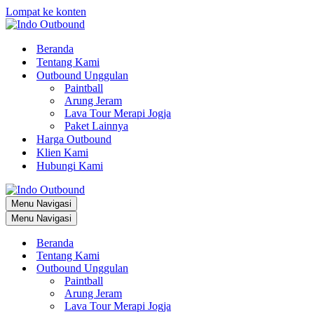
Lompat ke konten
Beranda
Tentang Kami
Outbound Unggulan
Paintball
Arung Jeram
Lava Tour Merapi Jogja
Paket Lainnya
Harga Outbound
Klien Kami
Hubungi Kami
Menu Navigasi
Menu Navigasi
Beranda
Tentang Kami
Outbound Unggulan
Paintball
Arung Jeram
Lava Tour Merapi Jogja