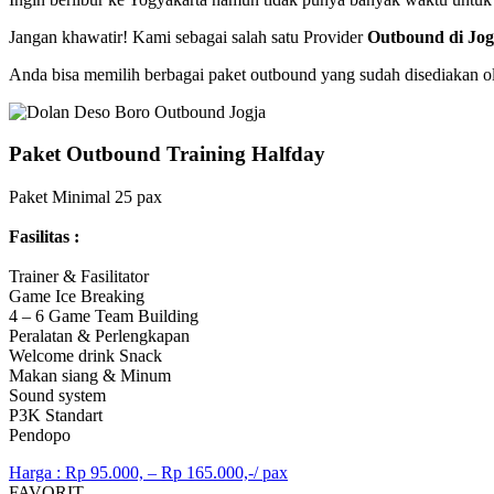
Jangan khawatir! Kami sebagai salah satu Provider
Outbound di Jog
Anda bisa memilih berbagai paket outbound yang sudah disediakan o
Paket Outbound Training Halfday
Paket Minimal 25 pax
Fasilitas :
Trainer & Fasilitator
Game Ice Breaking
4 – 6 Game Team Building
Peralatan & Perlengkapan
Welcome drink Snack
Makan siang & Minum
Sound system
P3K Standart
Pendopo
Harga : Rp 95.000, – Rp 165.000,-/ pax
FAVORIT