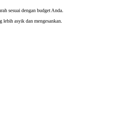
rah sesuai dengan budget Anda.
g lebih asyik dan mengesankan.