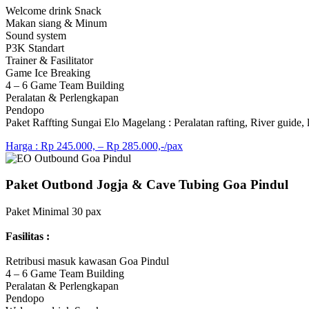
Welcome drink Snack
Makan siang & Minum
Sound system
P3K Standart
Trainer & Fasilitator
Game Ice Breaking
4 – 6 Game Team Building
Peralatan & Perlengkapan
Pendopo
Paket Raffting Sungai Elo Magelang : Peralatan rafting, River guide, l
Harga : Rp 245.000, – Rp 285.000,-/pax
Paket Outbond Jogja & Cave Tubing Goa Pindul
Paket Minimal 30 pax
Fasilitas :
Retribusi masuk kawasan Goa Pindul
4 – 6 Game Team Building
Peralatan & Perlengkapan
Pendopo