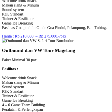
Welcome drink Snack
Makan siang & Minum
Sound system
P3K Standart
Trainer & Fasilitator
Game Ice Breaking
Fasilitas Goa pindul : Guide Goa Pindul, Pelampung, Ban Tubing.
Harga : Rp 210.000, – Rp 275.000,-/pax
Outbound dan VW Tour Magelang
Paket Minimal 30 pax
Fasilitas :
Welcome drink Snack
Makan siang & Minum
Sound system
P3K Standart
Trainer & Fasilitator
Game Ice Breaking
4 – 6 Game Team Building
Peralatan & Perlengkapan