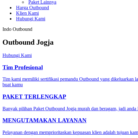
Paket Lainnya
Harga Outbound
Klien Kami
Hubungi Kami
Indo Outbound
Outbound Jogja
Hubungi Kami
Tim Profesional
Tim kami memiliki sertifikasi pemandu Outbound yang dikeluarkan 
buat kamu
PAKET TERLENGKAP
Banyak pilihan Paket Outbound Jogja murah dan beragam, jadi anda le
MENGUTAMAKAN LAYANAN
Pelayanan dengan memprioritaskan kepuasan klien adalah tujuan kam