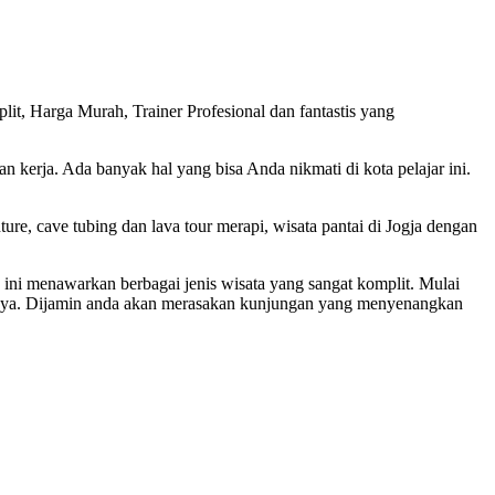
lit, Harga Murah, Trainer Profesional dan fantastis yang
 kerja. Ada banyak hal yang bisa Anda nikmati di kota pelajar ini.
ure, cave tubing dan lava tour merapi, wisata pantai di Jogja dengan
ini menawarkan berbagai jenis wisata yang sangat komplit. Mulai
lainnya. Dijamin anda akan merasakan kunjungan yang menyenangkan