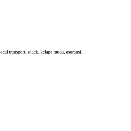
ocal transport, snack, kelapa muda, asuransi.