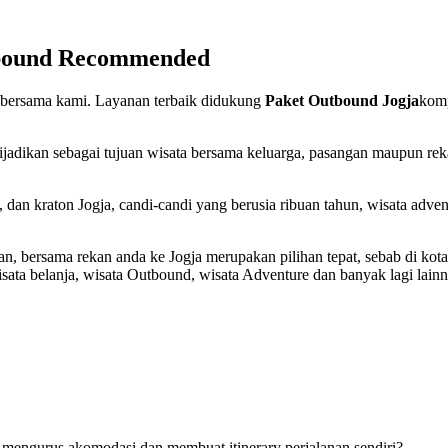
tbound Recommended
bersama kami. Layanan terbaik didukung
Paket Outbound Jogja
komp
jadikan sebagai tujuan wisata bersama keluarga, pasangan maupun rekan
dan kraton Jogja, candi-candi yang berusia ribuan tahun, wisata advent
 bersama rekan anda ke Jogja merupakan pilihan tepat, sebab di kota 
, wisata belanja, wisata Outbound, wisata Adventure dan banyak lagi 
 mengurus akomodasi dan membuat itinerary perjalanan sendiri?