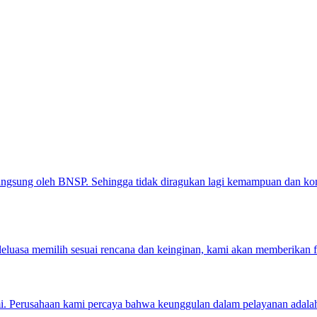
langsung oleh BNSP. Sehingga tidak diragukan lagi kemampuan dan k
luasa memilih sesuai rencana dan keinginan, kami akan memberikan fas
i. Perusahaan kami percaya bahwa keunggulan dalam pelayanan adalah