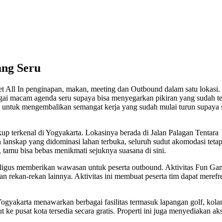
ang Seru
All In penginapan, makan, meeting dan Outbound dalam satu lokasi.
ai macam agenda seru supaya bisa menyegarkan pikiran yang sudah te
aja untuk mengembalikan semangat kerja yang sudah mulai turun supaya 
p terkenal di Yogyakarta. Lokasinya berada di Jalan Palagan Tentara
n lanskap yang didominasi lahan terbuka, seluruh sudut akomodasi teta
 tamu bisa bebas menikmati sejuknya suasana di sini.
gus memberikan wawasan untuk peserta outbound. Aktivitas Fun Ga
n rekan-rekan lainnya. Aktivitas ini membuat peserta tim dapat merefr
 Yogyakarta menawarkan berbagai fasilitas termasuk lapangan golf, kol
 ke pusat kota tersedia secara gratis. Properti ini juga menyediakan ak