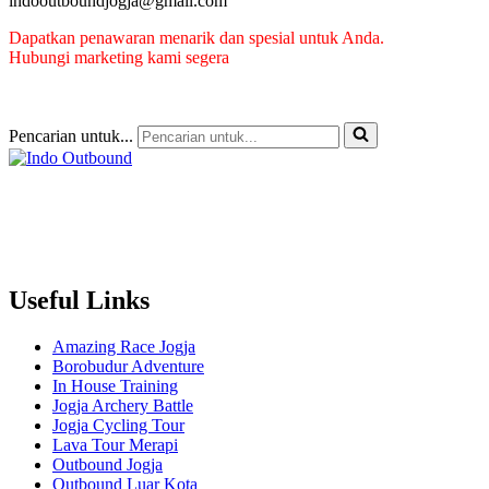
indooutboundjogja@gmail.com
Dapatkan penawaran menarik dan spesial untuk Anda.
Hubungi marketing kami segera
Pencarian untuk...
Useful Links
Amazing Race Jogja
Borobudur Adventure
In House Training
Jogja Archery Battle
Jogja Cycling Tour
Lava Tour Merapi
Outbound Jogja
Outbound Luar Kota