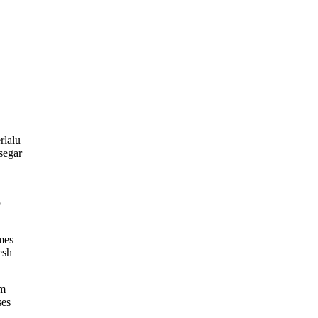
rlalu
segar
p
mes
esh
am
ses