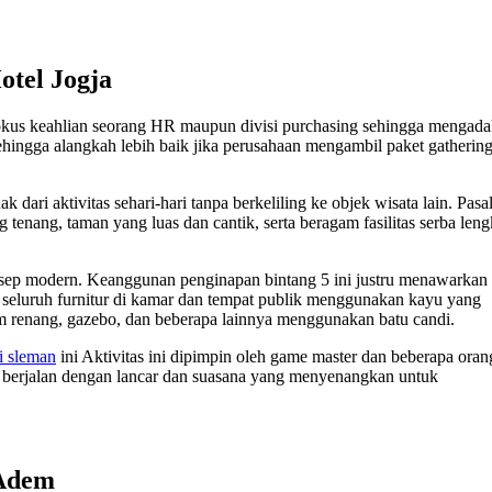
otel Jogja
okus keahlian seorang HR maupun divisi purchasing sehingga mengad
ehingga alangkah lebih baik jika perusahaan mengambil paket gatherin
 dari aktivitas sehari-hari tanpa berkeliling ke objek wisata lain. Pasa
enang, taman yang luas dan cantik, serta beragam fasilitas serba len
ep modern. Keanggunan penginapan bintang 5 ini justru menawarkan
s seluruh furnitur di kamar dan tempat publik menggunakan kayu yang
am renang, gazebo, dan beberapa lainnya menggunakan batu candi.
i sleman
ini Aktivitas ini dipimpin oleh game master dan beberapa oran
s berjalan dengan lancar dan suasana yang menyenangkan untuk
 Adem