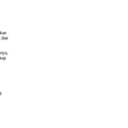
akan
g dan
lnya,
gkap
g