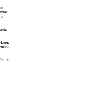
an
nitas
ma
serta
/kopi,
entara
 Deluxe