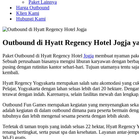
Paket Lainnya
Harga Outbound
Klien Kami
Hubungi Kami
Outbound di Hyatt Regency Hotel Jogja y
Paket Outbound di Hyatt Regency Hotel
Jogja
membuat nyaman paket 
Sebuah perusahaan biasanya mengisi liburan karyawan dengan berbag
pusing dengan rutinitas kantor sehari-hari. Tujuan utamanya tentu s
kembali.
Hyatt Regency Yogyakarta merupakan salah satu akomodasi yang cuku
Pelajar, Yogyakarta dengan lahan seluas lebih dari 20 hektare. Denga
terawat dengan indah. Karenanya, selain fasilitas mewah dan lengkap,
Outbound Fun Games merupakan kegiatan yang menyenangkan sekali
adalah kegiatan di dalam outbound dimana para peserta bermain denga
tubuhnya dan lebih mengenal sesama peserta dengan lebih akrab.
Terletak di taman tropis yang indah seluas 22 hektar, Hyatt Regency
renang bertingkat, serta pusat spa dan kesehatan. Layanan antar-jemput
Wi-Fi gratis.