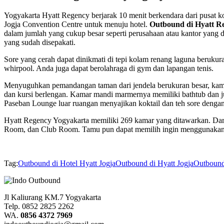
Yogyakarta Hyatt Regency berjarak 10 menit berkendara dari pusat 
Jogja Convention Centre untuk menuju hotel.
Outbound di Hyatt Re
dalam jumlah yang cukup besar seperti perusahaan atau kantor yang
yang sudah disepakati.
Sore yang cerah dapat dinikmati di tepi kolam renang laguna berukuran
whirpool. Anda juga dapat berolahraga di gym dan lapangan tenis.
Menyuguhkan pemandangan taman dari jendela berukuran besar, kamar
dan kursi berlengan. Kamar mandi marmernya memiliki bathtub dan 
Paseban Lounge luar ruangan menyajikan koktail dan teh sore den
Hyatt Regency Yogyakarta memiliki 269 kamar yang ditawarkan. Dari
Room, dan Club Room. Tamu pun dapat memilih ingin menggunakan k
Tag:
Outbound di Hotel Hyatt Jogja
Outbound di Hyatt Jogja
Outbound
Jl Kaliurang KM.7 Yogyakarta
Telp. 0852 2825 2262
WA.
0856 4372 7969