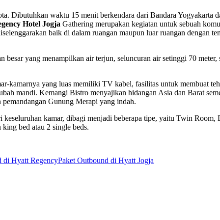
kota. Dibutuhkan waktu 15 menit berkendara dari Bandara Yogyakarta d
gency Hotel Jogja
Gathering merupakan kegiatan untuk sebuah komu
 diselenggarakan baik di dalam ruangan maupun luar ruangan dengan te
 besar yang menampilkan air terjun, seluncuran air setinggi 70 meter, 
-kamarnya yang luas memiliki TV kabel, fasilitas untuk membuat teh
jubah mandi. Kemangi Bistro menyajikan hidangan Asia dan Barat sem
gan pemandangan Gunung Merapi yang indah.
 keseluruhan kamar, dibagi menjadi beberapa tipe, yaitu Twin Room,
ing bed atau 2 single beds.
 di Hyatt Regency
Paket Outbound di Hyatt Jogja