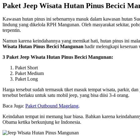
Paket Jeep Wisata Hutan Pinus Becici M
Kawasan hutan pinus ini sebenarnya masuk dalam kawasan hutan Sud
lindung yang dikelola RPH Mangunan. Oleh masyarakat sekitar, pohon
terpentin.
Namun karena keindahannya yang memikat hati, hutan pinus ini malah
Wisata Hutan Pinus Becici Mangunan
hadir melengkapi keseruan w
3 Paket Jeep Wisata Hutan Pinus Becici Mangunan:
Paket Short
Paket Medium
Paket Long
Harga tersebut sudah termasuk tiket masuk tempat wisata, parkir, dan
tersebut berlaku untuk satu mobil jeep, yang bisa diisi 3-4 orang.
Baca Juga:
Paket Outbound Magelang
.
Keindahan tempat ini memang luar biasa. Bahkan karena keindahannya
Obama ketika berkunjung ke Indonesia.