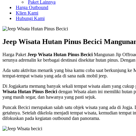
Paket Lainnya
Harga Outbound
Klien Kami
Hubungi Kami
Jeep Wisata Hutan Pinus Becici Mangunan
Harga Paket
Jeep Wisata Hutan Pinus Becici
Mangunan Jip Offroad
serunya adrenalin ke berbagai destinasi disekitar hutan pinus. Dengan
Ada satu aktivitas menarik yang bisa kamu coba saat berkunjung ke
tempat-tempat wisata yang ada di sana naik mobil jeep.
Di Jogjakarta memang banyak sekali tempat wisata alam yang cukup po
Wisata Hutan Pinus Becici
dengan Wisata alam ini memiliki hutan p
yang masih segar, dan hawanya yang pasti sejuk.
Puncak Becici merupakan salah satu objek wisata yang ada di Jogja
getahnya. Setelah dikelola menjadi tempat wisata, kemudian tempat in
difokuskan pada kegiatan outbound dan panorama.