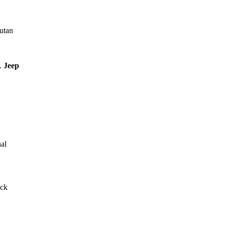
utan
h.
Jeep
nal
ack