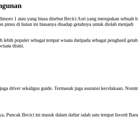
angunan
imoro 1 atau yang biasa disebut Becici Asri yang merupakan sebuah h
 pinus di hutan ini biasanya disadap getahnya untuk diolah menjadi
 lebih populer sebagai tempat wisata daripada sebagai penghasil geta
isata disini.
 juga driver sekaligus guide. Termasuk juga asuransi kecelakaan. Nomi
, Puncak Becici ini masuk dalam daftar salah satu tempat favorit Bar