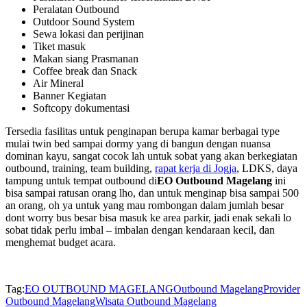
Peralatan Outbound
Outdoor Sound System
Sewa lokasi dan perijinan
Tiket masuk
Makan siang Prasmanan
Coffee break dan Snack
Air Mineral
Banner Kegiatan
Softcopy dokumentasi
Tersedia fasilitas untuk penginapan berupa kamar berbagai type
mulai twin bed sampai dormy yang di bangun dengan nuansa
dominan kayu, sangat cocok lah untuk sobat yang akan berkegiatan
outbound, training, team building,
rapat kerja di Jogja
, LDKS, daya
tampung untuk tempat outbound di
EO Outbound Magelang
ini
bisa sampai ratusan orang lho, dan untuk menginap bisa sampai 500
an orang, oh ya untuk yang mau rombongan dalam jumlah besar
dont worry bus besar bisa masuk ke area parkir, jadi enak sekali lo
sobat tidak perlu imbal – imbalan dengan kendaraan kecil, dan
menghemat budget acara.
Tag:
EO OUTBOUND MAGELANG
Outbound Magelang
Provider
Outbound Magelang
Wisata Outbound Magelang