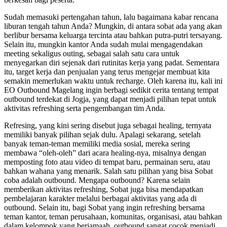
Sudah memasuki pertengahan tahun, lalu bagaimana kabar rencana
liburan tengah tahun Anda? Mungkin, di antara sobat ada yang akan
berlibur bersama keluarga tercinta atau bahkan putra-putri tersayang.
Selain itu, mungkin kantor Anda sudah mulai mengagendakan
meeting sekaligus outing, sebagai salah satu cara untuk
menyegarkan diri sejenak dari rutinitas kerja yang padat. Sementara
itu, target kerja dan penjualan yang terus mengejar membuat kita
semakin memerlukan waktu untuk recharge. Oleh karena itu, kali ini
EO Outbound Magelang ingin berbagi sedikit cerita tentang tempat
outbound terdekat di Jogja, yang dapat menjadi pilihan tepat untuk
aktivitas refreshing serta pengembangan tim Anda.
Refresing, yang kini sering disebut juga sebagai healing, ternyata
memiliki banyak pilihan sejak dulu. Apalagi sekarang, setelah
banyak teman-teman memiliki media sosial, mereka sering
membawa “oleh-oleh” dari acara healing-nya, misalnya dengan
memposting foto atau video di tempat baru, permainan seru, atau
bahkan wahana yang menarik. Salah satu pilihan yang bisa Sobat
coba adalah outbound. Mengapa outbound? Karena selain
memberikan aktivitas refreshing, Sobat juga bisa mendapatkan
pembelajaran karakter melalui berbagai aktivitas yang ada di
outbound. Selain itu, bagi Sobat yang ingin refreshing bersama
teman kantor, teman perusahaan, komunitas, organisasi, atau bahkan
dalam kelompok yang berjamaah, outbound sangat cocok menjadi