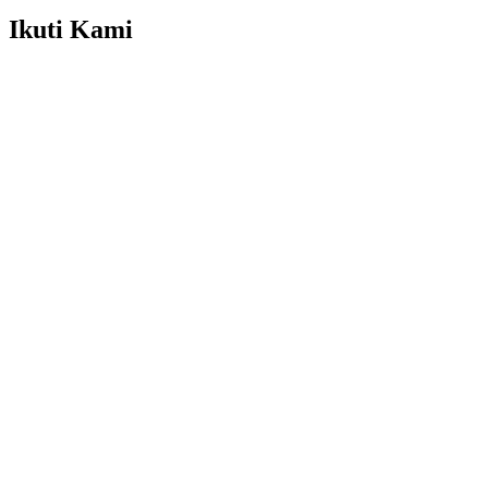
Ikuti Kami