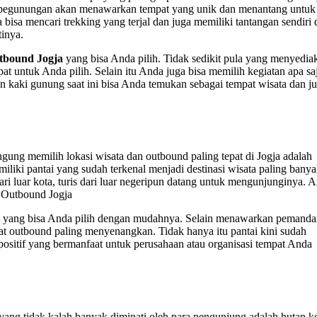
a pegunungan akan menawarkan tempat yang unik dan menantang untu
bisa mencari trekking yang terjal dan juga memiliki tantangan sendiri
inya.
utbound Jogja
yang bisa Anda pilih. Tidak sedikit pula yang menyedia
pat untuk Anda pilih. Selain itu Anda juga bisa memilih kegiatan apa sa
n kaki gunung saat ini bisa Anda temukan sebagai tempat wisata dan j
ngung memilih lokasi wisata dan outbound paling tepat di Jogja adalah
iliki pantai yang sudah terkenal menjadi destinasi wisata paling bany
ri luar kota, turis dari luar negeripun datang untuk mengunjunginya. 
a
yang bisa Anda pilih dengan mudahnya. Selain menawarkan pemand
at outbound paling menyenangkan. Tidak hanya itu pantai kini sudah
 positif yang bermanfaat untuk perusahaan atau organisasi tempat Anda
a yang tidak kalah banyak diminati oleh para pengunjung adalah hutan ko