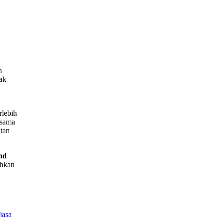
a
ak
rlebih
 sama
atan
nd
ahkan
jasa