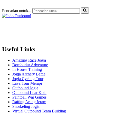
Pencarian untuk...
Useful Links
Amazing Race Jogja
Borobudur Adventure
In House Training
Jogja Archery Battle
Jogja Cycling Tour
Lava Tour Merapi
Outbound Jogja
Outbound Luar Kota
Paintball War Games
Rafting Arung Jeram
Snorkeling Jogja
Virtual Outbound Team Building