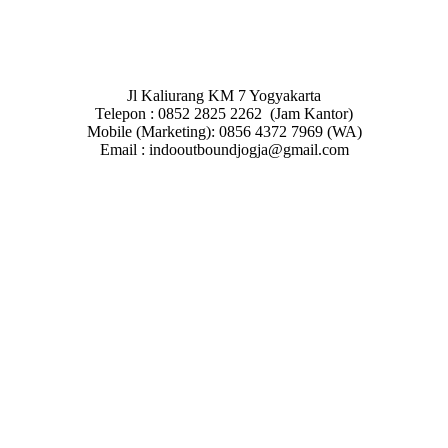
Jl Kaliurang KM 7 Yogyakarta
Telepon : 0852 2825 2262 (Jam Kantor)
Mobile (Marketing): 0856 4372 7969 (WA)
Email : indooutboundjogja@gmail.com