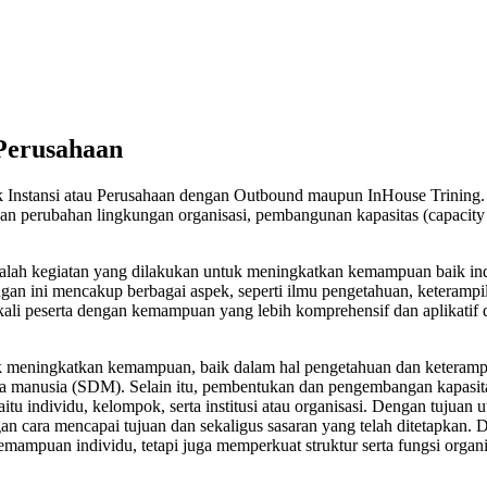
 Perusahaan
uk Instansi atau Perusahaan dengan Outbound maupun InHouse Trining.
gan perubahan lingkungan organisasi, pembangunan kapasitas (capacity
dalah kegiatan yang dilakukan untuk meningkatkan kemampuan baik ind
an ini mencakup berbagai aspek, seperti ilmu pengetahuan, keterampi
ekali peserta dengan kemampuan yang lebih komprehensif dan aplikatif 
uk meningkatkan kemampuan, baik dalam hal pengetahuan dan keteramp
 daya manusia (SDM). Selain itu, pembentukan dan pengembangan kapasit
itu individu, kelompok, serta institusi atau organisasi. Dengan tujuan 
an cara mencapai tujuan dan sekaligus sasaran yang telah ditetapkan.
mampuan individu, tetapi juga memperkuat struktur serta fungsi organi