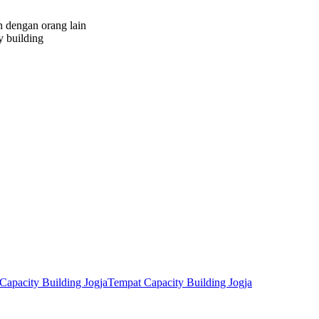
n dengan orang lain
 building
Capacity Building Jogja
Tempat Capacity Building Jogja