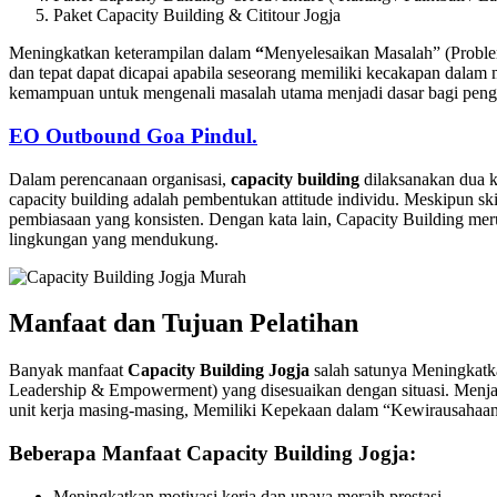
Paket Capacity Building & Cititour Jogja
Meningkatkan keterampilan dalam
“
Menyelesaikan Masalah” (Proble
dan tepat dapat dicapai apabila seseorang memiliki kecakapan dalam 
kemampuan untuk mengenali masalah utama menjadi dasar bagi penga
EO Outbound Goa Pindul.
Dalam perencanaan organisasi,
capacity building
dilaksanakan dua ka
capacity building adalah pembentukan attitude individu. Meskipun ski
pembiasaan yang konsisten. Dengan kata lain, Capacity Building meru
lingkungan yang mendukung.
Manfaat dan Tujuan Pelatihan
Banyak manfaat
Capacity Building Jogja
salah satunya Meningkat
Leadership & Empowerment) yang disesuaikan dengan situasi. Menjad
unit kerja masing-masing, Memiliki Kepekaan dalam “Kewirausahaan”
Beberapa Manfaat Capacity Building Jogja:
Meningkatkan motivasi kerja dan upaya meraih prestasi