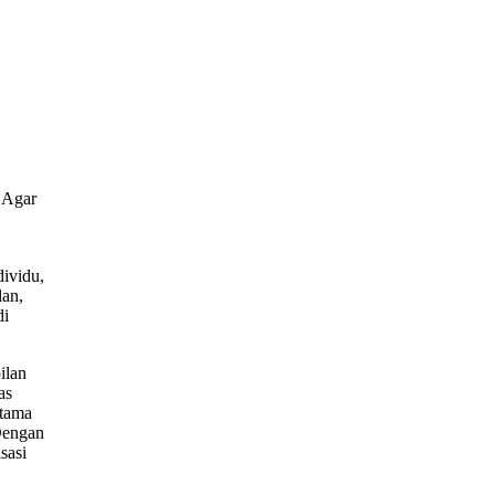
 Agar
ividu,
lan,
di
ilan
as
utama
 Dengan
sasi