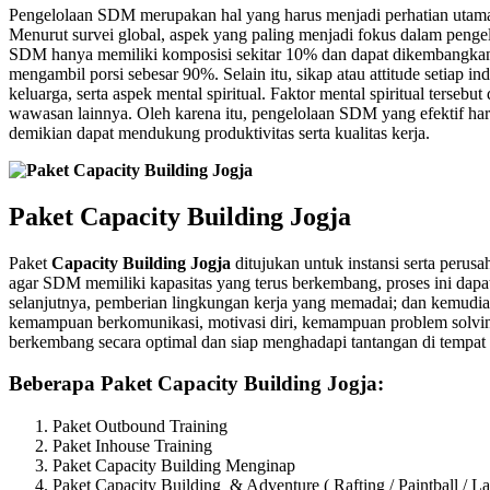
Pengelolaan SDM merupakan hal yang harus menjadi perhatian utama, 
Menurut survei global, aspek yang paling menjadi fokus dalam pengel
SDM hanya memiliki komposisi sekitar 10% dan dapat dikembangkan 
mengambil porsi sebesar 90%. Selain itu, sikap atau attitude setiap in
keluarga, serta aspek mental spiritual. Faktor mental spiritual ters
wawasan lainnya. Oleh karena itu, pengelolaan SDM yang efektif h
demikian dapat mendukung produktivitas serta kualitas kerja.
Paket Capacity Building Jogja
Paket
Capacity Building Jogja
ditujukan untuk instansi serta perusa
agar SDM memiliki kapasitas yang terus berkembang, proses ini dapat
selanjutnya, pemberian lingkungan kerja yang memadai; dan kemudia
kemampuan berkomunikasi, motivasi diri, kemampuan problem solving,
berkembang secara optimal dan siap menghadapi tantangan di tempat 
Beberapa Paket Capacity Building Jogja:
Paket Outbound Training
Paket Inhouse Training
Paket Capacity Building Menginap
Paket Capacity Building & Adventure ( Rafting / Paintball / La