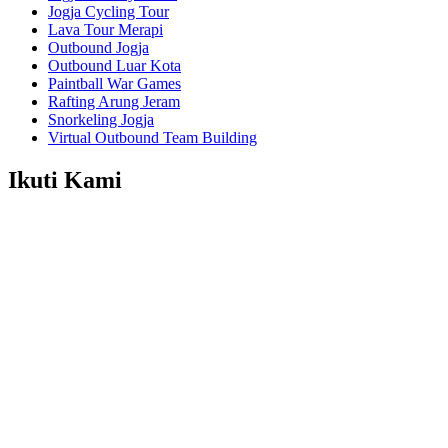
Jogja Cycling Tour
Lava Tour Merapi
Outbound Jogja
Outbound Luar Kota
Paintball War Games
Rafting Arung Jeram
Snorkeling Jogja
Virtual Outbound Team Building
Ikuti Kami