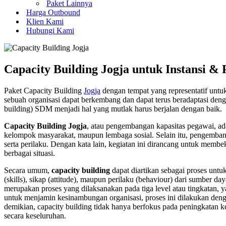
Paket Lainnya
Harga Outbound
Klien Kami
Hubungi Kami
Capacity Building Jogja untuk Instansi &
Paket Capacity Building
Jogja
dengan tempat yang representatif unt
sebuah organisasi dapat berkembang dan dapat terus beradaptasi den
building) SDM menjadi hal yang mutlak harus berjalan dengan baik.
Capacity Building Jogja
, atau pengembangan kapasitas pegawai, a
kelompok masyarakat, maupun lembaga sosial. Selain itu, pengembang
serta perilaku. Dengan kata lain, kegiatan ini dirancang untuk memb
berbagai situasi.
Secara umum,
capacity building
dapat diartikan sebagai proses unt
(skills), sikap (attitude), maupun perilaku (behaviour) dari sumber
merupakan proses yang dilaksanakan pada tiga level atau tingkatan, ya
untuk menjamin kesinambungan organisasi, proses ini dilakukan deng
demikian, capacity building tidak hanya berfokus pada peningkatan ke
secara keseluruhan.