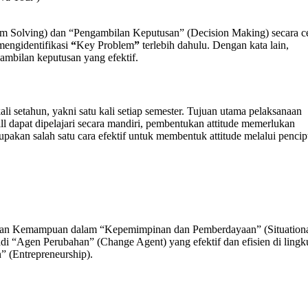
m Solving) dan “Pengambilan Keputusan” (Decision Making) secara c
mengidentifikasi
“
Key Problem
”
terlebih dahulu. Dengan kata lain,
mbilan keputusan yang efektif.
li setahun, yakni satu kali setiap semester. Tujuan utama pelaksanaan
ll dapat dipelajari secara mandiri, pembentukan attitude memerlukan
pakan salah satu cara efektif untuk membentuk attitude melalui pencip
kan Kemampuan dalam “Kepemimpinan dan Pemberdayaan” (Situation
i “Agen Perubahan” (Change Agent) yang efektif dan efisien di ling
 (Entrepreneurship).