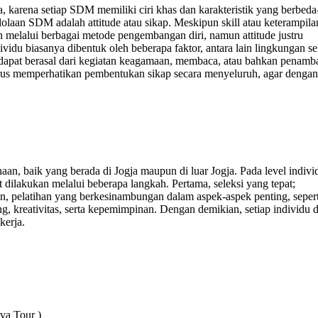
karena setiap SDM memiliki ciri khas dan karakteristik yang berbeda
olaan SDM adalah attitude atau sikap. Meskipun skill atau keterampila
melalui berbagai metode pengembangan diri, namun attitude justru
dividu biasanya dibentuk oleh beberapa faktor, antara lain lingkungan sek
ebut dapat berasal dari kegiatan keagamaan, membaca, atau bahkan penam
arus memperhatikan pembentukan sikap secara menyeluruh, agar dengan
haan, baik yang berada di Jogja maupun di luar Jogja. Pada level indivi
 dilakukan melalui beberapa langkah. Pertama, seleksi yang tepat;
n, pelatihan yang berkesinambungan dalam aspek-aspek penting, sepert
 kreativitas, serta kepemimpinan. Dengan demikian, setiap individu 
kerja.
va Tour )